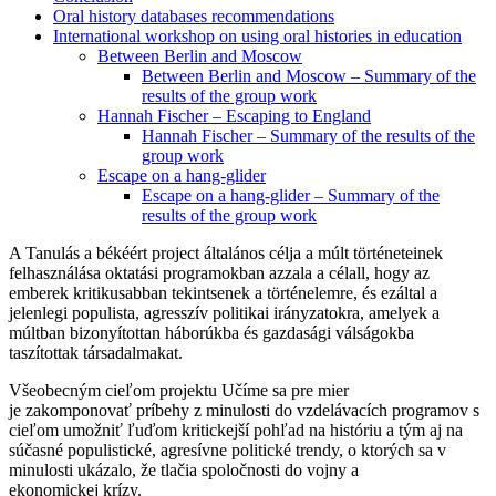
Oral history databases recommendations
International workshop on using oral histories in education
Between Berlin and Moscow
Between Berlin and Moscow – Summary of the
results of the group work
Hannah Fischer – Escaping to England
Hannah Fischer – Summary of the results of the
group work
Escape on a hang-glider
Escape on a hang-glider – Summary of the
results of the group work
A Tanulás a békéért project általános célja a múlt történeteinek
felhasználása oktatási programokban azzala a célall, hogy az
emberek kritikusabban tekintsenek a történelemre, és ezáltal a
jelenlegi populista, agresszív politikai irányzatokra, amelyek a
múltban bizonyítottan háborúkba és gazdasági válságokba
taszítottak társadalmakat.
Všeobecným cieľom projektu Učíme sa pre mier
je zakomponovať príbehy z minulosti do vzdelávacích programov s
cieľom umožniť ľuďom kritickejší pohľad na históriu a tým aj na
súčasné populistické, agresívne politické trendy, o ktorých sa v
minulosti ukázalo, že tlačia spoločnosti do vojny a
ekonomickej krízy.